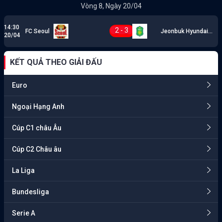
Vòng 8, Ngày 20/04
14:30
2 - 3
FC Seoul
Jeonbuk Hyundai
20/04
Motors
KẾT QUẢ THEO GIẢI ĐẤU
Euro
Ngoại Hạng Anh
Cúp C1 châu Âu
Cúp C2 Châu âu
La Liga
Bundesliga
Serie A