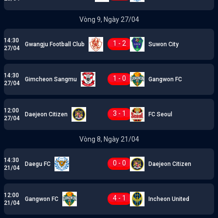
Motors
Vòng 9, Ngày 27/04
14:30
1 - 2
Gwangju Football Club
Suwon City
27/04
14:30
1 - 0
Gimcheon Sangmu
Gangwon FC
27/04
12:00
3 - 1
Daejeon Citizen
FC Seoul
27/04
Vòng 8, Ngày 21/04
14:30
0 - 0
Daegu FC
Daejeon Citizen
21/04
12:00
4 - 1
Gangwon FC
Incheon United
21/04