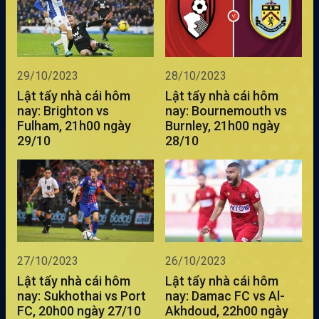
10
Suwon FC
33
-28
31
11
Gangwon FC
33
-13
26
29/10/2023
28/10/2023
12
Suwon Samsung Bluewings
33
-22
25
Lật tẩy nhà cái hôm
Lật tẩy nhà cái hôm
nay: Brighton vs
nay: Bournemouth vs
Fulham, 21h00 ngày
Burnley, 21h00 ngày
29/10
28/10
27/10/2023
26/10/2023
Lật tẩy nhà cái hôm
Lật tẩy nhà cái hôm
nay: Sukhothai vs Port
nay: Damac FC vs Al-
FC, 20h00 ngày 27/10
Akhdoud, 22h00 ngày