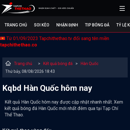
TRANG CHỦ
SOI KÈO
NHẬN ĐỊNH
TIP BÓNG ĐÁ
TỶ LỆ 
Từ 01/09/2023 Tapchithethao.tv đổi sang tên miền
tapchithethao.co
Trang chủ
>
Kết quả bóng đá
>
Hàn Quốc
Thứ bảy, 08/08/2026 18:43
Kqbd Hàn Quốc hôm nay
Kết quả Hàn Quốc hôm nay được cập nhật nhanh nhất. Xem
kết quả bóng đá Hàn Quốc mới nhất đêm qua tại Tạp Chí
Thể Thao.