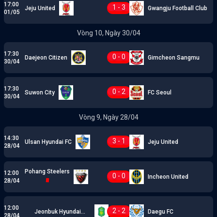
17:00
1 - 3
Jeju United
Gwangju Football Club
01/05
Vòng 10, Ngày 30/04
17:30
0 - 0
Daejeon Citizen
Gimcheon Sangmu
30/04
17:30
0 - 2
Suwon City
FC Seoul
30/04
Vòng 9, Ngày 28/04
14:30
3 - 1
Ulsan Hyundai FC
Jeju United
28/04
Pohang Steelers
12:00
0 - 0
Incheon United
28/04
12:00
2 - 2
Jeonbuk Hyundai
Daegu FC
28/04