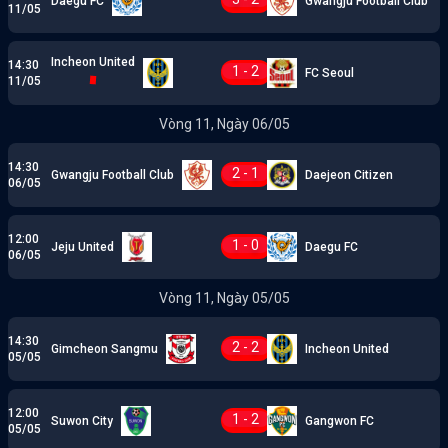
Daegu FC
Gwangju Football Club
11/05
Incheon United
14:30
1 - 2
FC Seoul
11/05
Vòng 11, Ngày 06/05
14:30
2 - 1
Gwangju Football Club
Daejeon Citizen
06/05
12:00
1 - 0
Jeju United
Daegu FC
06/05
Vòng 11, Ngày 05/05
14:30
2 - 2
Gimcheon Sangmu
Incheon United
05/05
12:00
1 - 2
Suwon City
Gangwon FC
05/05