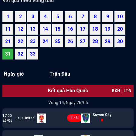
Kết quả theo vòng đấu
1
2
3
4
5
6
7
8
9
10
11
12
13
14
15
16
17
18
19
20
21
22
23
24
25
26
27
28
29
30
31
32
33
Ngày giờ
Trận Đấu
Kết quả Hàn Quốc
|
BXH
LTĐ
Vòng 14, Ngày 26/05
Suwon City
17:00
1 - 0
Jeju United
26/05