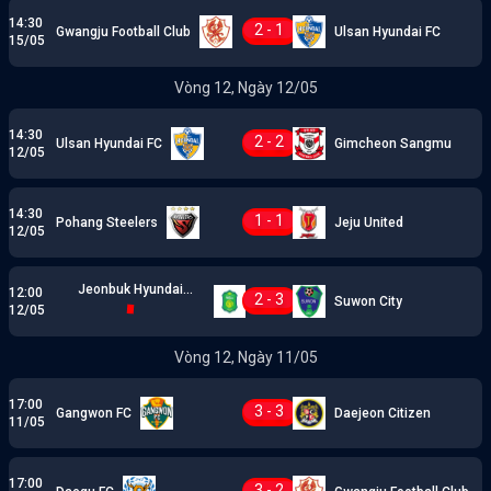
14:30
2 - 1
Gwangju Football Club
Ulsan Hyundai FC
15/05
Vòng 12, Ngày 12/05
14:30
2 - 2
Ulsan Hyundai FC
Gimcheon Sangmu
12/05
14:30
1 - 1
Pohang Steelers
Jeju United
12/05
Jeonbuk Hyundai
12:00
2 - 3
Suwon City
Motors
12/05
Vòng 12, Ngày 11/05
17:00
3 - 3
Gangwon FC
Daejeon Citizen
11/05
17:00
3 - 2