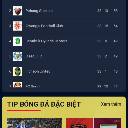
2
Pohang Steelers
33
13
58
3
Gwangju Football Club
33
15
54
4
Jeonbuk Hyundai Motors
33
8
49
5
Daegu FC
33
2
49
6
Incheon United
33
1
48
7
FC Seoul
33
13
47
8
Daejeon Citizen
33
-3
45
TIP BÓNG ĐÁ ĐẶC BIỆT
Xem thêm
9
Jeju United
33
-6
35