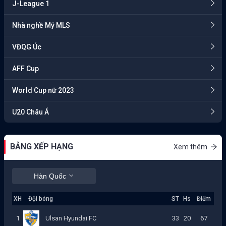
J-League 1
Nhà nghề Mỹ MLS
VĐQG Úc
AFF Cup
World Cup nữ 2023
U20 Châu Á
BẢNG XẾP HẠNG
Xem thêm
Hàn Quốc
XH
Đội bóng
ST
Hs
Điểm
1
Ulsan Hyundai FC
33
20
67