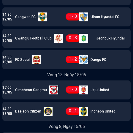
14:30
1 - 0
Gangwon FC
Ulsan Hyundai FC
19/05
14:30
0 - 3
Gwangju Football Club
Jeonbuk Hyundai
19/05
Motors
14:30
1 - 2
FC Seoul
Daegu FC
19/05
Vòng 13, Ngày 18/05
17:00
1 - 0
Gimcheon Sangmu
Jeju United
18/05
14:30
0 - 1
Daejeon Citizen
Incheon United
18/05
Vòng 8, Ngày 15/05