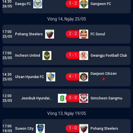
14:30
1 - 2
Daegu FC
Gangwon FC
26/05
Vòng 14, Ngày 25/05
17:00
2 - 2
Pohang Steelers
FC Seoul
25/05
17:00
1 - 1
Incheon United
Gwangju Football Club
25/05
Daejeon Citizen
14:30
4 - 1
Ulsan Hyundai FC
25/05
12:00
0 - 0
Jeonbuk Hyundai
Gimcheon Sangmu
25/05
Motors
Vòng 13, Ngày 19/05
17:00
1 - 0
Suwon City
Pohang Steelers
19/05