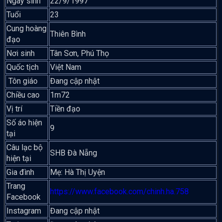
Ngày sinh
22/9/1997
Tuổi
23
Cung hoàng
Thiên Bình
đạo
Nơi sinh
Tân Sơn, Phú Thọ
Quốc tịch
Việt Nam
Tôn giáo
Đang cập nhật
Chiều cao
1m72
Vị trí
Tiền đạo
Số áo hiện
9
tại
Câu lạc bộ
SHB Đà Nẵng
hiện tại
Gia đình
Mẹ: Hà Thị Uyện
Trang
https://www.facebook.com/chinh.ha.758
Facebook
Instagram
Đang cập nhật