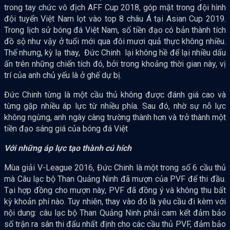
trong tay chức vô địch AFF Cup 2018, góp mặt trong đội hình
đội tuyển Việt Nam lọt vào top 8 châu Á tại Asian Cup 2019.
Trong lịch sử bóng đá Việt Nam, số tiền đạo có bản thành tích
đồ sộ như vậy ở tuổi mới qua đôi mươi quả thực không nhiều.
Thế nhưng, kỳ lạ thay, Đức Chinh lại không hề để lại nhiều dấu
ấn trên những chiến tích đó, bởi trong khoảng thời gian này, vị
trí của anh chủ yếu là ở ghế dự bị.
Đức Chinh từng là một cầu thủ không được đánh giá cao và
từng gặp nhiều áp lực từ nhiều phía. Sau đó, nhờ sự nỗ lực
không ngừng, anh ngày càng trường thành hơn và trở thành một
tiền đạo sáng giá của bóng đá Việt
Với những áp lực tạo thành cú hích
Mùa giải V-League 2016, Đức Chinh là một trong số 6 cầu thủ
mà Câu lạc bộ Than Quảng Ninh đã mượn của PVF để thi đầu.
Tại hợp đồng cho mượn này, PVF đã đồng ý và không thu bất
kỳ khoản phí nào. Tuy nhiên, thay vào đó là yêu cầu đi kèm với
nội dung: câu lạc bộ Than Quảng Ninh phải cam kết đảm bảo
số trận ra sân thi đấu nhất định cho các cầu thủ PVF, đảm bảo