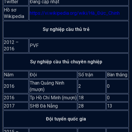
Twitter
Đang cập nhật
Hồ sơ
https://vi.wikipedia.org/wiki/Hà_Đức_Chinh
Wikipedia
Sự nghiệp cầu thủ trẻ
2012 –
PVF
2016
Sự nghiệp cầu thủ chuyên nghiệp
Năm
Đội
Số trận
Bàn thắng
Than Quảng Ninh
2016
2
0
(mượn)
2016
Tp Hồ Chí Minh (mượn)
18
0
2017
SHB Đà Nẵng
28
13
Đội tuyển quốc gia
2015 –