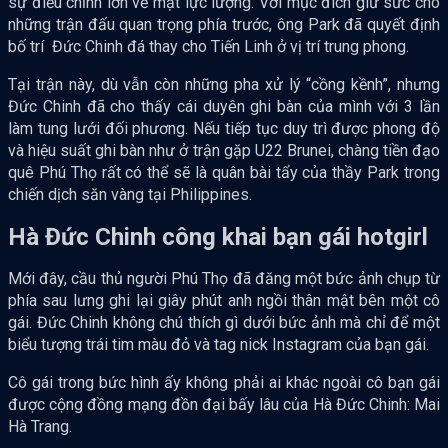
sự điều chỉnh lớn về mặt lực lượng. Với mục đích giữ sức cho
những trận đấu quan trọng phía trước, ông Park đã quyết định
bố trí Đức Chinh đá thay cho Tiến Linh ở vị trí trung phong.
Tại trận này, dù vẫn còn những pha xử lý “cồng kềnh”, nhưng
Đức Chinh đã cho thấy cái duyên ghi bàn của mình với 3 lần
làm tung lưới đối phương. Nếu tiếp tục duy trì được phong độ
và hiệu suất ghi bàn như ở trận gặp U22 Brunei, chàng tiền đạo
quê Phú Thọ rất có thể sẽ là quân bài tẩy của thầy Park trong
chiến dịch săn vàng tại Philippines.
Hà Đức Chinh công khai bạn gái hotgirl
Mới đây, cầu thủ người Phú Thọ đã đăng một bức ảnh chụp từ
phía sau lưng ghi lại giây phút anh ngồi thân mật bên một cô
gái. Đức Chinh không chú thích gì dưới bức ảnh mà chỉ để một
biểu tượng trái tim màu đỏ và tag nick Instagram của bạn gái.
Cô gái trong bức hình ấy không phải ai khác ngoài cô bạn gái
được cộng đồng mạng đồn đại bấy lâu của Hà Đức Chinh: Mai
Hà Trang.