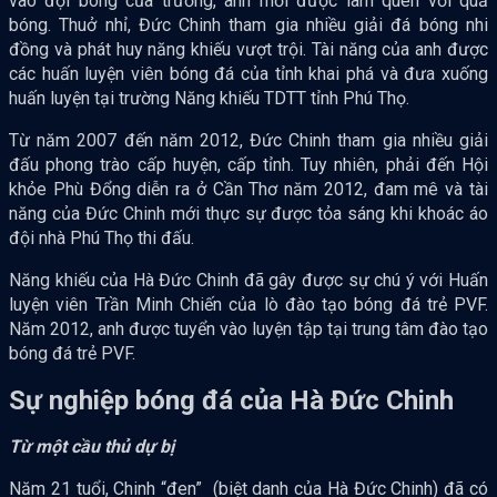
vào đội bóng của trường, anh mới được làm quen với quả
bóng. Thuở nhỉ, Đức Chinh tham gia nhiều giải đá bóng nhi
đồng và phát huy năng khiếu vượt trội. Tài năng của anh được
các huấn luyện viên bóng đá của tỉnh khai phá và đưa xuống
huấn luyện tại trường Năng khiếu TDTT tỉnh Phú Thọ.
Từ năm 2007 đến năm 2012, Đức Chinh tham gia nhiều giải
đấu phong trào cấp huyện, cấp tỉnh. Tuy nhiên, phải đến Hội
khỏe Phù Đổng diễn ra ở Cần Thơ năm 2012, đam mê và tài
năng của Đức Chinh mới thực sự được tỏa sáng khi khoác áo
đội nhà Phú Thọ thi đấu.
Năng khiếu của Hà Đức Chinh đã gây được sự chú ý với Huấn
luyện viên Trần Minh Chiến của lò đào tạo bóng đá trẻ PVF.
Năm 2012, anh được tuyển vào luyện tập tại trung tâm đào tạo
bóng đá trẻ PVF.
Sự nghiệp bóng đá của Hà Đức Chinh
Từ một cầu thủ dự bị
Năm 21 tuổi, Chinh “đen” (biệt danh của Hà Đức Chinh) đã có