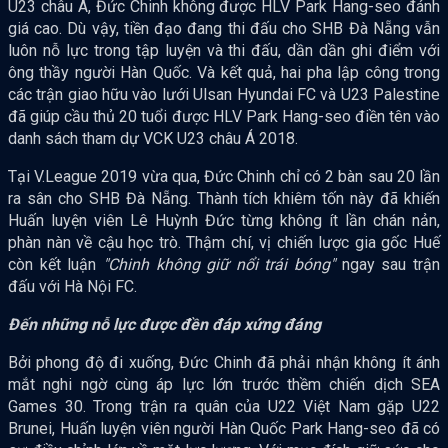
U23 châu Á, Đức Chinh không được HLV Park Hang-seo đánh
giá cao. Dù vậy, tiền đạo đang thi đấu cho SHB Đà Nẵng vẫn
luôn nỗ lực trong tập luyện và thi đấu, dần dần ghi điểm với
ông thầy người Hàn Quốc. Và kết quả, hai pha lập công trong
các trận giao hữu vào lưới Ulsan Hyundai FC và U23 Palestine
đã giúp cầu thủ 20 tuổi được HLV Park Hang-seo điền tên vào
danh sách tham dự VCK U23 châu Á 2018.
Tại V.League 2019 vừa qua, Đức Chinh chỉ có 2 bàn sau 20 lần
ra sân cho SHB Đà Nẵng. Thành tích khiêm tốn này đã khiến
Huấn luyện viên Lê Huỳnh Đức từng không ít lần chán nản,
phàn nàn về cậu học trò. Thậm chí, vị chiến lược gia gốc Huế
còn kết luận
"Chinh không giữ nổi trái bóng"
ngay sau trận
đấu với Hà Nội FC.
Đến những nỗ lực được đền đáp xứng đáng
Bởi phong độ đi xuống, Đức Chinh đã phải nhận không ít ánh
mắt nghi ngờ cùng áp lực lớn trước thềm chiến dịch SEA
Games 30. Trong trận ra quân của U22 Việt Nam gặp U22
Brunei, Huấn luyện viên người Hàn Quốc Park Hang-seo đã có