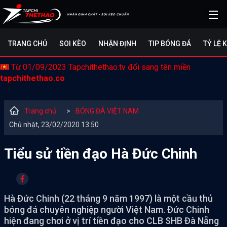
TRANG CHỦ
SOI KÈO
NHẬN ĐỊNH
TIP BÓNG ĐÁ
TỶ LỆ 
Từ 01/09/2023 Tapchithethao.tv đổi sang tên miền
tapchithethao.co
Trang chủ
>
BÓNG ĐÁ VIỆT NAM
Chủ nhật, 23/02/2020 13:50
Tiểu sử tiền đạo Hà Đức Chinh
Hà Đức Chinh (22 tháng 9 năm 1997) là một cầu thủ
bóng đá chuyên nghiệp người Việt Nam. Đức Chinh
hiện đang chơi ở vị trí tiền đạo cho CLB SHB Đà Nẵng