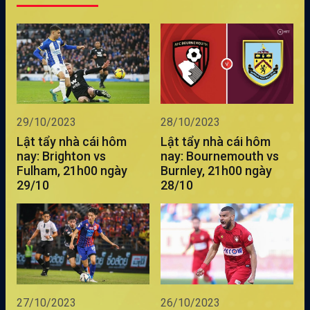
29/10/2023
28/10/2023
Lật tẩy nhà cái hôm
Lật tẩy nhà cái hôm
nay: Brighton vs
nay: Bournemouth vs
Fulham, 21h00 ngày
Burnley, 21h00 ngày
29/10
28/10
27/10/2023
26/10/2023