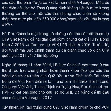
các cầu thủ phải được cọ xát tại sân chơi V-League. Măc dù
đại diện câu lạc bộ Than Quảng Ninh không tiết lộ mức lương
thưởng cụ thể cho mỗi cầu thủ, nhưng chắc chắn sẽ không
thấp hơn mức phụ cấp 250.000 đồng/ngày các cầu thủ hưởng
ở PVF.
Hà Đức Chinh là một trong số những cầu thủ nổi bật tham dự
U19 Việt Nam ở cả hai giải đấu gồm: chung kết giải U19 Đông
Nam Á 2015 và đoạt vé dự VCK U19 châu Á 2016. Trước đó,
đội tuyển mà Đức Chinh tham dự đã giành chức vô địch U19
quốc gia 2015 với 7 lần lập công.
Ngày 18 tháng 11 năm 2016, Hà Đức Chinh là một trong 9 cầu
thủ được trao chứng nhận hoàn thành khóa đào tạo cầu thủ
bóng đá trẻ đầu tiên của Quỹ Đầu tư và Phát triển Tài năng
Bóng đá Việt Nam diễn ra tại Trung tâm Thể thao Thành Long.
Cùng với Việt Anh, Thanh Thịnh và Trọng Hóa, Đức Chinh được
PVF ký kết bàn giao cho câu lạc bộ SHB Đà Nẵng để thi đấu
cho mùa giải V-League 2017.
Tuy nhiên, khi tập trung cùng U23 Việt Nam chuẩn bị cho VCK