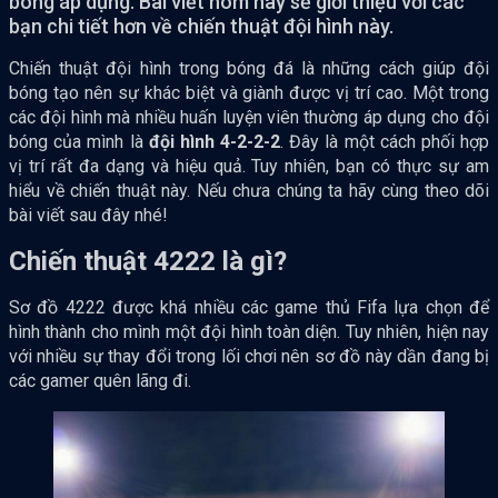
bóng áp dụng. Bài viết hôm nay sẽ giới thiệu với các
bạn chi tiết hơn về chiến thuật đội hình này.
Chiến thuật đội hình trong bóng đá là những cách giúp đội
bóng tạo nên sự khác biệt và giành được vị trí cao. Một trong
các đội hình mà nhiều huấn luyện viên thường áp dụng cho đội
bóng của mình là
đội hình 4-2-2-2
. Đây là một cách phối hợp
vị trí rất đa dạng và hiệu quả. Tuy nhiên, bạn có thực sự am
hiểu về chiến thuật này. Nếu chưa chúng ta hãy cùng theo dõi
bài viết sau đây nhé!
Chiến thuật 4222 là gì?
Sơ đồ 4222 được khá nhiều các game thủ Fifa lựa chọn để
hình thành cho mình một đội hình toàn diện. Tuy nhiên, hiện nay
với nhiều sự thay đổi trong lối chơi nên sơ đồ này dần đang bị
các gamer quên lãng đi.