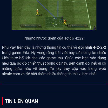
Những nhược điểm của sơ đồ 4222
Như vậy trên đây là những thông tin cụ thể về
đội hình 4-2-2-2
trong game Fifa. Hy vọng rằng bài viết này sẽ mang lại nhiều
kiến thức bổ ích cho các game thủ. Chúc các bạn vận dụng
hiệu quả sơ đồ chiến thuật bóng đá này. Bên cạnh đó, nếu ai có
những thắc mắc về bóng đá hãy truy cập vào trang web
aleale.com.vn để biết thêm nhiều thông tin thú vị hơn nhé!
TIN LIÊN QUAN