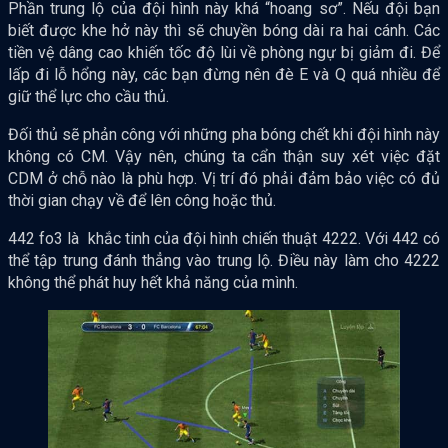
Phần trung lộ của đội hình này khá “hoang sơ”. Nếu đội bạn
biết được khe hở này thì sẽ chuyền bóng dài ra hai cánh. Các
tiền vệ dâng cao khiến tốc độ lùi về phòng ngự bị giảm đi. Để
lấp đi lỗ hổng này, các bạn đừng nên đè E và Q quá nhiều để
giữ thể lực cho cầu thủ.
Đối thủ sẽ phản công với những pha bóng chết khi đội hình này
không có CM. Vậy nên, chúng ta cẩn thận suy xét việc đặt
CDM ở chỗ nào là phù hợp. Vị trí đó phải đảm bảo việc có đủ
thời gian chạy về để lên công hoặc thủ.
442 fo3 là khắc tinh của đội hình chiến thuật 4222. Với 442 có
thể tập trung đánh thẳng vào trung lộ. Điều này làm cho 4222
không thể phát huy hết khả năng của mình.