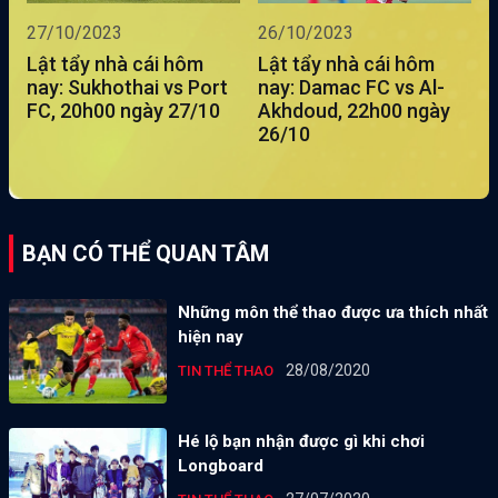
27/10/2023
26/10/2023
Lật tẩy nhà cái hôm
Lật tẩy nhà cái hôm
nay: Sukhothai vs Port
nay: Damac FC vs Al-
FC, 20h00 ngày 27/10
Akhdoud, 22h00 ngày
26/10
BẠN CÓ THỂ QUAN TÂM
Những môn thể thao được ưa thích nhất
hiện nay
28/08/2020
TIN THỂ THAO
Hé lộ bạn nhận được gì khi chơi
Longboard