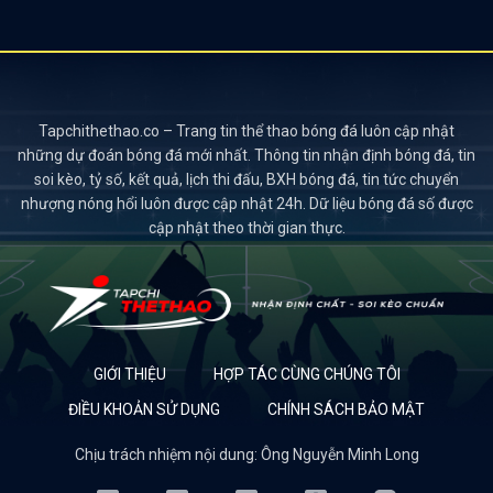
Tapchithethao.co – Trang tin thể thao bóng đá luôn cập nhật
những dự đoán bóng đá mới nhất. Thông tin nhận định bóng đá, tin
soi kèo, tỷ số, kết quả, lịch thi đấu, BXH bóng đá, tin tức chuyển
nhượng nóng hổi luôn được cập nhật 24h. Dữ liệu bóng đá số được
cập nhật theo thời gian thực.
GIỚI THIỆU
HỢP TÁC CÙNG CHÚNG TÔI
ĐIỀU KHOẢN SỬ DỤNG
CHÍNH SÁCH BẢO MẬT
Chịu trách nhiệm nội dung: Ông Nguyễn Minh Long