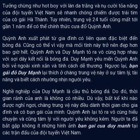
Tưởng chừng như hot boy với làn da trắng và nụ cười tỏa nắng
của đội tuyển Việt Nam sẽ nhanh chóng chiếm được trái tim
của cô gái Hà Thành. Tuy nhiên, trung vệ 24 tuổi cũng mất tới
gần 1 năm để có thể chính thức cưa đổ Quỳnh Anh.
Quỳnh Anh xuất phát từ gia đình có liên quan đặc biệt đến
bóng đá. Cũng có thể vì vậy mà mối tình này trở nên đẹp hơn
bao giờ hết. Quỳnh Anh và Duy Mạnh tỏ ra vô cùng hợp nhau
với sợi dây kết nối là bóng đá. Duy Mạnh yêu mến Quỳnh Anh
bởi vẻ ngoài xinh xắn và tính cách dễ thương. Ngược lại,
bạn
gái đỗ Duy Mạnh
lại thích ở chàng trung vệ này ở sự tâm lý, tài
năng và biết cách nhường nhịn người yêu.
Nghề nghiệp của Duy Mạnh là cầu thủ bóng đá. Do đó, thời
gian rảnh của anh là không có nhiều. Dù vậy, bất kể khi nào
được nghỉ ngơi, chàng trung vệ này đều dành thời gian cho gia
đình và cô bạn gái của mình. Quỳnh Anh lại tỏ ra vô cùng hiểu
chuyện và cũng tâm lý với người yêu không kém. Người ta đã
bắt gặp không ít những hình ảnh
ban gai cua duy manh
tại
các trận đấu của đội tuyển Việt Nam.