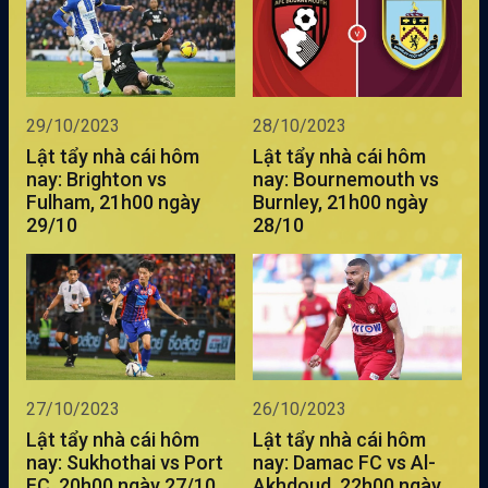
29/10/2023
28/10/2023
Lật tẩy nhà cái hôm
Lật tẩy nhà cái hôm
nay: Brighton vs
nay: Bournemouth vs
Fulham, 21h00 ngày
Burnley, 21h00 ngày
29/10
28/10
27/10/2023
26/10/2023
Lật tẩy nhà cái hôm
Lật tẩy nhà cái hôm
nay: Sukhothai vs Port
nay: Damac FC vs Al-
FC, 20h00 ngày 27/10
Akhdoud, 22h00 ngày