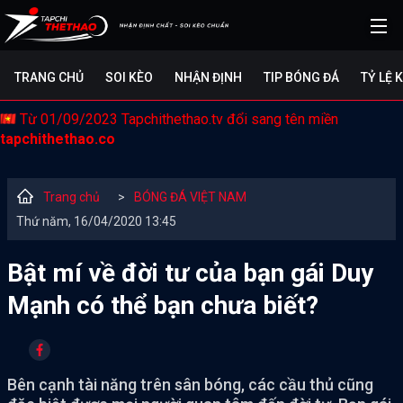
TRANG CHỦ
SOI KÈO
NHẬN ĐỊNH
TIP BÓNG ĐÁ
TỶ LỆ 
Từ 01/09/2023 Tapchithethao.tv đổi sang tên miền
tapchithethao.co
Trang chủ
>
BÓNG ĐÁ VIỆT NAM
Thứ năm, 16/04/2020 13:45
Bật mí về đời tư của bạn gái Duy
Mạnh có thể bạn chưa biết?
Bên cạnh tài năng trên sân bóng, các cầu thủ cũng