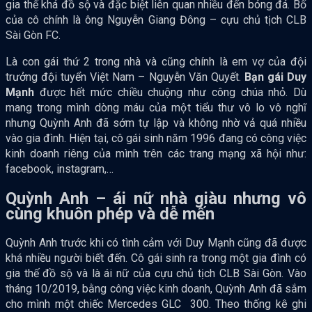
gia thế khá đồ sộ và đặc biệt liên quan nhiều đến bóng đá. Bố
của cô chính là ông Nguyễn Giang Đông – cựu chủ tịch CLB
Sài Gòn FC.
Là con gái thứ 2 trong nhà và cũng chính là em vợ của đội
trưởng đội tuyển Việt Nam – Nguyễn Văn Quyết.
Bạn gái Duy
Mạnh
được hết mức chiều chuộng như công chúa nhỏ. Dù
mang trong mình dòng máu của một tiểu thư vô lo vô nghĩ
nhưng Quỳnh Anh đã sớm tự lập và không nhờ vả quá nhiều
vào gia đình. Hiện tại, cô gái sinh năm 1996 đang có công việc
kinh doanh riêng của mình trên các trang mạng xã hội như:
facebook, instagram,…
Quỳnh Anh – ái nữ nhà giàu nhưng vô
cùng khuôn phép và dễ mến
Quỳnh Anh trước khi có tình cảm với Duy Mạnh cũng đã được
khá nhiều người biết đến. Cô gái sinh ra trong một gia đình có
gia thế đồ sộ và là ái nữ của cựu chủ tịch CLB Sài Gòn. Vào
tháng 10/2019, bằng công việc kinh doanh, Quỳnh Anh đã sắm
cho mình một chiếc Mercedes GLC 300. Theo thống kê ghi